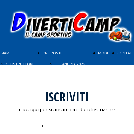
 SIAMO
PROPOSTE
MODULI
CONTATT
GLI ISTRUTTORI
LOCANDINA 2026
GIORNATA TIPO
ATTIVITÀ SPORTIVE
ISCRIVITI
NON SOLO SPORT
clicca qui per scaricare i moduli di iscrizione
Scarica i moduli